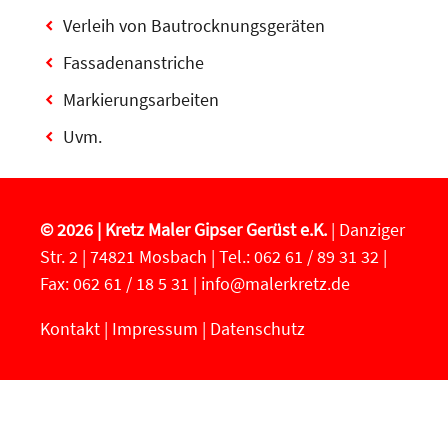
Verleih von Bautrocknungsgeräten
Fassadenanstriche
Markierungsarbeiten
Uvm.
© 2026 | Kretz Maler Gipser Gerüst e.K.
| Danziger
Str. 2 | 74821 Mosbach | Tel.: 062 61 / 89 31 32 |
Fax: 062 61 / 18 5 31 |
info@malerkretz.de
Kontakt
|
Impressum
|
Datenschutz